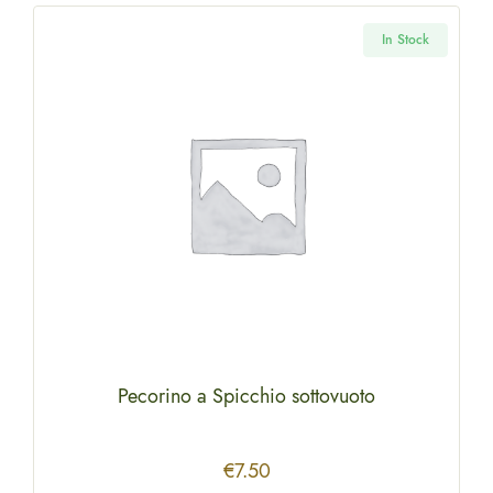
k
In Stock
Pecorino a Spicchio sottovuoto
€
7.50