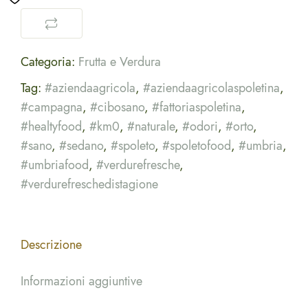
Categoria:
Frutta e Verdura
Tag:
#aziendaagricola
,
#aziendaagricolaspoletina
,
#campagna
,
#cibosano
,
#fattoriaspoletina
,
#healtyfood
,
#km0
,
#naturale
,
#odori
,
#orto
,
#sano
,
#sedano
,
#spoleto
,
#spoletofood
,
#umbria
,
#umbriafood
,
#verdurefresche
,
#verdurefreschedistagione
Descrizione
Informazioni aggiuntive