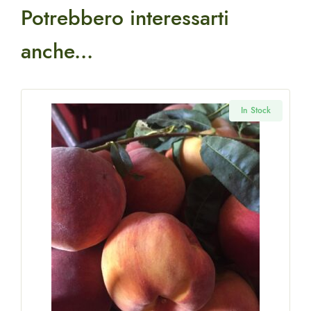
Potrebbero interessarti
anche...
k
In Stock