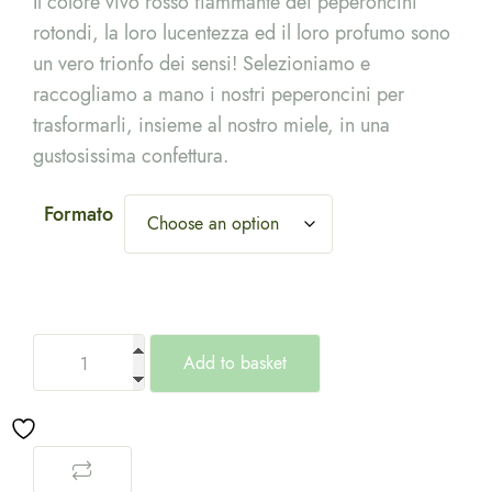
Il colore vivo rosso fiammante dei peperoncini
€3.50
rotondi, la loro lucentezza ed il loro profumo sono
through
un vero trionfo dei sensi! Selezioniamo e
raccogliamo a mano i nostri peperoncini per
€4.50
trasformarli, insieme al nostro miele, in una
gustosissima confettura.
Formato
Add to basket