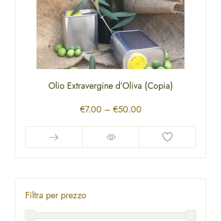
Olio Extravergine d’Oliva (Copia)
Price
€
7.00
–
€
50.00
range:
This
€7.00
product
through
has
€50.00
multiple
variants.
Filtra per prezzo
The
options