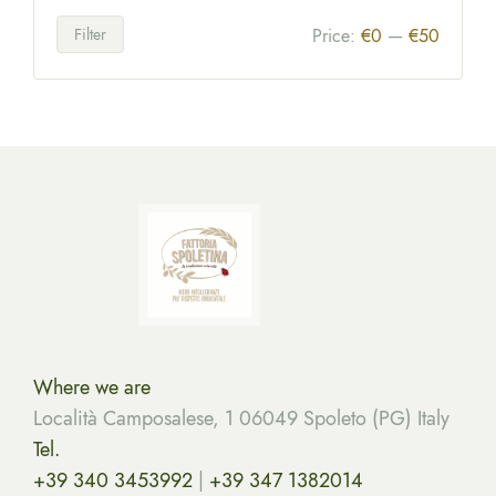
may
Filter
Price:
€0
—
€50
be
chosen
on
the
product
page
Where we are
Località Camposalese, 1 06049 Spoleto (PG) Italy
Tel.
+39 340 3453992
|
+39 347 1382014