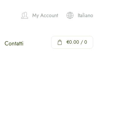
My Account
Italiano
Hi,
€
0.00
/ 0
Contatti