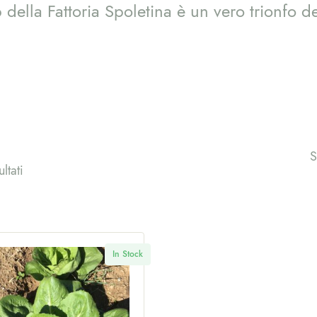
 della Fattoria Spoletina è un vero trionfo d
S
ltati
In Stock