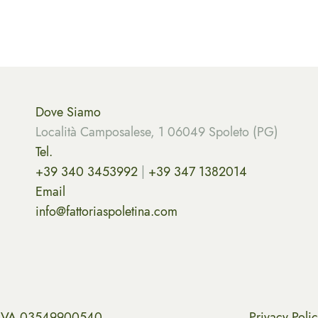
Dove Siamo
Località Camposalese, 1 06049 Spoleto (PG)
Tel.
+39 340 3453992
|
+39 347 1382014
Email
info@fattoriaspoletina.com
P.IVA 03549900540
Privacy Poli